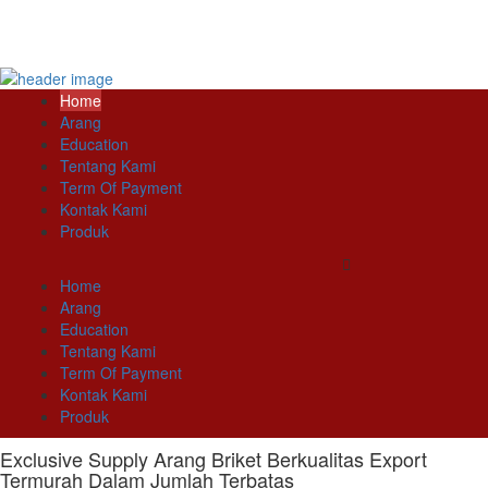
Home
Arang
Education
Tentang Kami
Term Of Payment
Kontak Kami
Produk
Home
Arang
Education
Tentang Kami
Term Of Payment
Kontak Kami
Produk
Exclusive Supply Arang Briket Berkualitas Export
Termurah Dalam Jumlah Terbatas